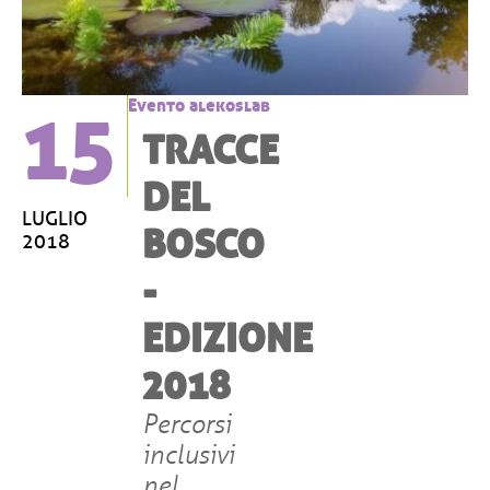
15
Evento alekoslab
TRACCE
DEL
LUGLIO
BOSCO
2018
-
EDIZIONE
2018
Percorsi
inclusivi
nel