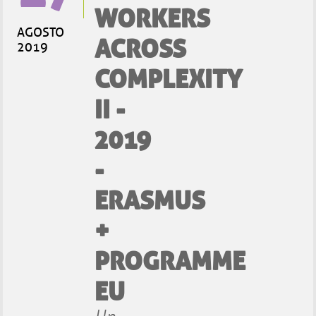
WORKERS
AGOSTO
ACROSS
2019
COMPLEXITY
II -
2019
-
ERASMUS
+
PROGRAMME
EU