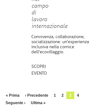
campo
di
lavoro
internazionale
Convivenza, collaborazione,
socializzazione: un'esperienza
inclusiva nella cornice
dell'ecovillaggio.
SCOPRI
EVENTO
Paginazione
Prima pagina
Pagina precedente
« Prima
‹ Precedente
1
2
3
4
Pagina successiva
Ultima pagina
Seguente ›
Ultima »