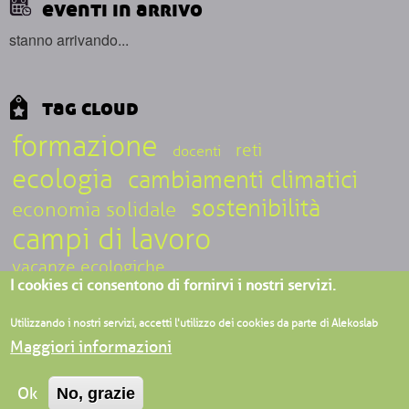
eventi in arrivo
stanno arrivando...
tag cloud
formazione
reti
docenti
ecologia
cambiamenti climatici
sostenibilità
economia solidale
campi di lavoro
vacanze ecologiche
I cookies ci consentono di fornirvi i nostri servizi.
ecoturismo sociale
epistemologia
inclusione
Utilizzando i nostri servizi, accetti l'utilizzo dei cookies da parte di Alekoslab
Maggiori informazioni
ALEKOSLAB associazione APS - Villaggio ecologico di Granara, Loc.
Ok
No, grazie
Granara 38/a, 43050, Valmozzola (PR) - Verbania (VCO) - Milano - C.F.
92171100347 -
login
-
privacy-
cookie
-
5 per 1000