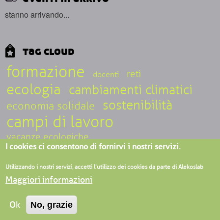
stanno arrivando...
tag cloud
formazione
reti
docenti
ecologia
cambiamenti climatici
sostenibilità
economia solidale
campi di lavoro
vacanze ecologiche
I cookies ci consentono di fornirvi i nostri servizi.
ecoturismo sociale
epistemologia
inclusione
Utilizzando i nostri servizi, accetti l'utilizzo dei cookies da parte di Alekoslab
Maggiori informazioni
ALEKOSLAB associazione APS - Villaggio ecologico di Granara, Loc.
Ok
No, grazie
Granara 38/a, 43050, Valmozzola (PR) - Verbania (VCO) - Milano - C.F.
92171100347 -
login
-
privacy-
cookie
-
5 per 1000