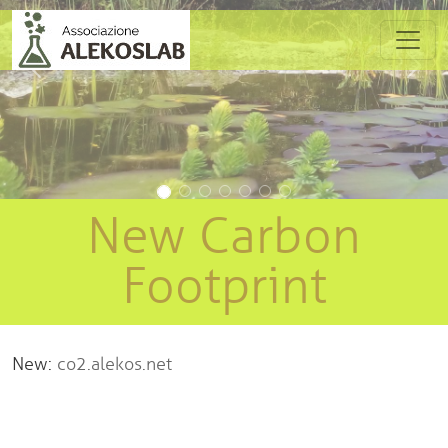
Salta al contenuto principale
Precedente
Succes
New Carbon
Footprint
New:
co2.alekos.net