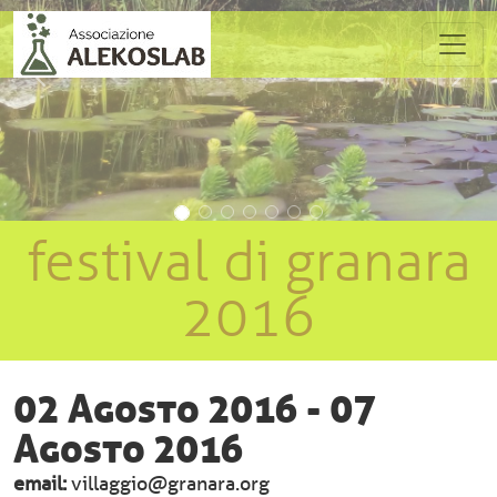
Salta al contenuto principale
Precedente
Succes
festival di granara
2016
02 Agosto 2016 - 07
Agosto 2016
email
villaggio@granara.org