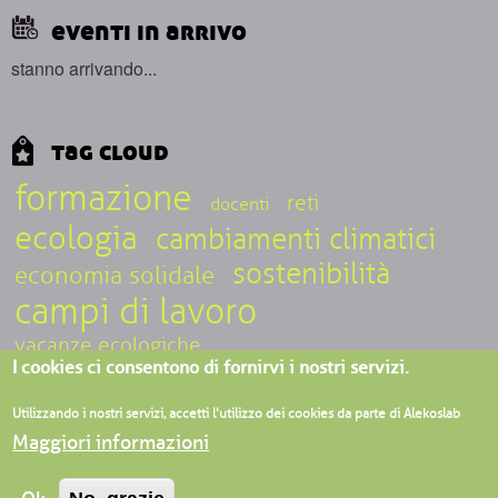
eventi in arrivo
stanno arrivando...
tag cloud
formazione
reti
docenti
ecologia
cambiamenti climatici
sostenibilità
economia solidale
campi di lavoro
vacanze ecologiche
I cookies ci consentono di fornirvi i nostri servizi.
ecoturismo sociale
epistemologia
inclusione
Utilizzando i nostri servizi, accetti l'utilizzo dei cookies da parte di Alekoslab
Maggiori informazioni
ALEKOSLAB associazione APS - Villaggio ecologico di Granara, Loc.
Granara 38/a, 43050, Valmozzola (PR) - Verbania (VCO) - Milano - C.F.