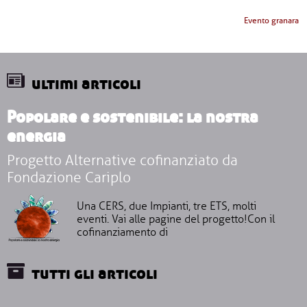
Evento granara
ultimi articoli
Popolare e sostenibile: la nostra
energia
Progetto Alternative cofinanziato da
Fondazione Cariplo
Una CERS, due Impianti, tre ETS, molti
eventi. Vai alle pagine del progetto!Con il
cofinanziamento di
tutti gli articoli