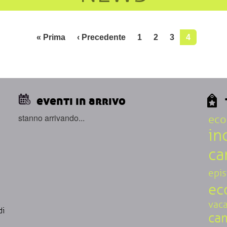
Prima pagina
Pagina precedente
« Prima
‹ Precedente
1
2
3
4
eventi in arrivo
stanno arrivando...
eco
in
ca
a
epi
ec
vac
di
cam