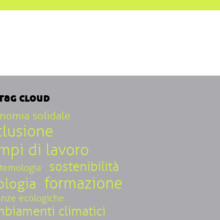
tag cloud
nomia solidale
clusione
mpi di lavoro
sostenibilità
stemologia
formazione
ologia
anze ecologiche
biamenti climatici