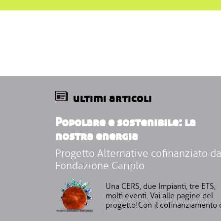
Paginazione
ultimi articoli
Popolare e sostenibile: la
nostra energia
Progetto Alternative cofinanziato d
Fondazione Cariplo
Una CERS, due Impianti, tre ETS,
molti eventi. Vai alle pagine del
progetto!Con il cofinanziamento 