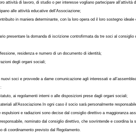
ro attività di lavoro, di studio o per interesse vogliano partecipare all’attività 
cipano alle attività educative dell’Associazione;
contribuito in maniera determinante, con la loro opera od il loro sostegno ideal
io presentare la domanda di iscrizione controfirmata da tre soci al consiglio 
fessione, residenza e numero di un documento di identità;
razioni degli organi sociali;
dei nuovi soci e provvede a darne comunicazione agli interessati e all’assemble
:
atuto, ai regolamenti interni o alle disposizioni prese dagli organi sociali;
teriali all'Associazione.
In ogni caso il socio sarà personalmente responsabil
 espulsioni e radiazioni sono decise dal consiglio direttivo a maggioranza as
 responsabile, nominato dal consiglio direttivo, che sovrintende e coordina la s
o di coordinamento previsto dal Regolamento.