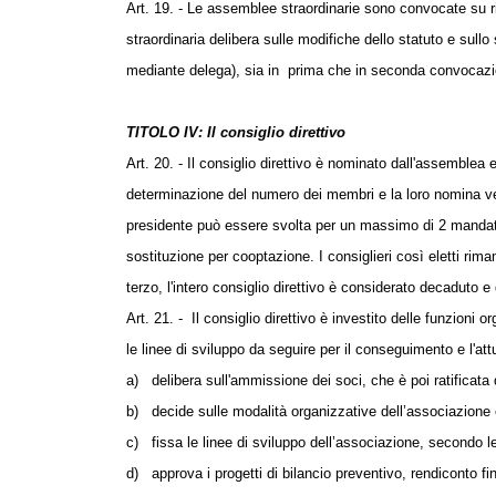
Art. 19. - Le assemblee straordinarie sono convocate su r
straordinaria delibera sulle modifiche dello statuto e sullo
mediante delega), sia in
prima che in seconda convocazione
TITOLO IV: Il consiglio direttivo
Art. 20. - Il consiglio direttivo è nominato dall'assemble
determinazione del numero dei membri e la loro nomina vengo
presidente può essere svolta per un massimo di 2 mandat
sostituzione per cooptazione. I consiglieri così eletti ri
terzo, l'intero consiglio direttivo è considerato decaduto 
Art. 21. -
Il consiglio direttivo è investito delle funzioni 
le linee di sviluppo da seguire per il conseguimento e l'at
a)
delibera sull'ammissione dei soci, che è poi ratificata
b)
decide sulle modalità organizzative dell’associazione e
c)
fissa le linee di sviluppo dell’associazione, secondo le
d)
approva i progetti di bilancio preventivo, rendiconto f