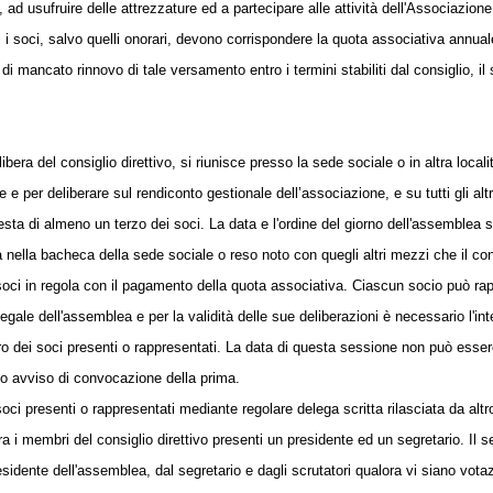
e, ad usufruire delle attrezzature ed a partecipare alle attività dell'Associazio
i i soci, salvo quelli onorari, devono corrispondere la quota associativa annua
 mancato rinnovo di tale versamento entro i termini stabiliti dal consiglio, 
bera del consiglio direttivo, si riunisce presso la sede sociale o in altra locali
 per deliberare sul rendiconto gestionale dell’associazione, e su tutti gli altri 
chiesta di almeno un terzo dei soci. La data e l'ordine del giorno dell'assemblea
nella bacheca della sede sociale o reso noto con quegli altri mezzi che il consig
i i soci in regola con il pagamento della quota associativa. Ciascun socio può r
egale dell'assemblea e per la validità delle sue deliberazioni è necessario l'i
 dei soci presenti o rappresentati. La data di questa sessione non può essere
so avviso di convocazione della prima.
oci presenti o rappresentati mediante regolare delega scritta rilasciata da altr
tra i membri del consiglio direttivo presenti un presidente ed un segretario. Il s
esidente dell'assemblea, dal segretario e dagli scrutatori qualora vi siano votaz