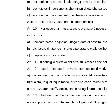
a)
soci ordinari: persone fisiche maggiorenni che per la lo
b)
soci giovanili: persone fisiche minori di età che parte
c)
soci onorari: persone, enti o istituzioni che abbiano 
Sono esonerati dal versamento di quote annuali.
Art. 10. - Per essere ammessi a socio ordinario è necessar
indicazioni:
a)
indicare nome, cognome, luogo e data di nascita, pro
b)
dichiarare di attenersi al presente statuto e alle delibe
c)
pagare la quota sociale.
Art. 11. - Il consiglio direttivo delibera sull’ammissione 
Art. 12. - I soci sono espulsi o radiati per i seguenti motivi
a) qualora non ottemperino alle disposizioni del presente st
b) qualora, in qualunque modo, arrechino danni morali o ma
alle attrezzature dell'Associazione e ad ogni altro socio.
Le
Art. 13. - Tutte le attività educative con minori hanno uno
nomina può essere eventualmente delegata ad altro organ