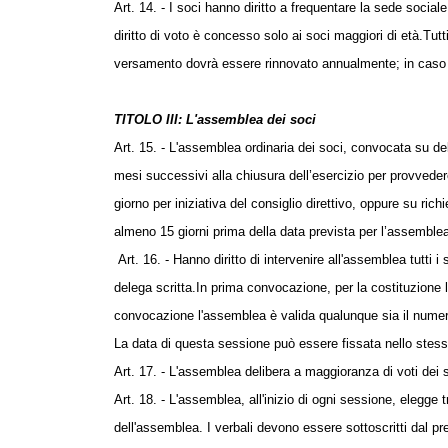
Art. 14. - I soci hanno diritto a frequentare la sede social
diritto di voto è concesso solo ai soci maggiori di età.
Tutt
versamento dovrà essere rinnovato annualmente; in caso di
TITOLO III: L'assemblea dei soci
Art. 15. - L'assemblea ordinaria dei soci, convocata su deli
mesi successivi alla chiusura dell’esercizio per provvedere e
giorno per iniziativa del consiglio direttivo, oppure su ri
almeno 15 giorni prima della data prevista per l’assemblea 
Art. 16. - Hanno diritto di intervenire all'assemblea tutt
delega scritta.
In prima convocazione, per la costituzione l
convocazione l'assemblea è valida qualunque sia il numero
La data di questa sessione può essere fissata nello stes
Art. 17. - L'assemblea delibera a maggioranza di voti dei s
Art. 18. - L'assemblea, all'inizio di ogni sessione, elegge 
dell'assemblea. I verbali devono essere sottoscritti dal pr