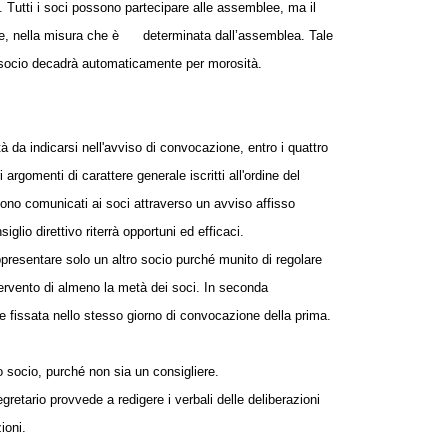
ne. Tutti i soci possono partecipare alle assemblee, ma il
le, nella misura che è
determinata dall’assemblea.
Tale
il socio decadrà automaticamente per morosità.
tà da indicarsi nell'avviso di convocazione, entro i quattro
argomenti di carattere generale iscritti all'ordine del
 sono comunicati ai soci attraverso un avviso affisso
lio direttivo riterrà opportuni ed efficaci.
appresentare solo un altro socio purché munito di regolare
ntervento di almeno la metà dei soci.
In seconda
 fissata nello stesso giorno di convocazione della prima.
o socio, purché non sia un consigliere.
egretario provvede a redigere i verbali delle deliberazioni
ioni.