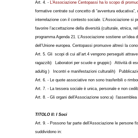
Art. 4. -
L'Associazione Centopassi ha lo scopo di promuo
formative centrate sul concetto di “avventura educativa”, q
interrelazione con il contesto sociale.
L’Associazione si pro
favorire l’accettazione della diversità (culturale, etnica, 
programma Agenda 21.
L’Associazione sostiene un’idea di
dell’Unione europea.
Centopassi promuove altresì la conos
Art. 5. Gli
scopi di cui all’art.4 vengono perseguiti attrav
ragazzi
b)
Laboratori per scuole e gruppi
c)
Attività di e
adulti
g )
Incontri e manifestazioni culturali
h)
Pubblicazio
Art. 6. - Le quote associative non sono trasferibili o rimbo
Art. 7. - La tessera sociale è unica, personale e non cedi
Art. 8. - Gli organi dell'Associazione sono:
a)
l'assemblea 
TITOLO II: I Soci
Art. 9. - Possono far parte dell'Associazione le persone fisi
suddividono in: