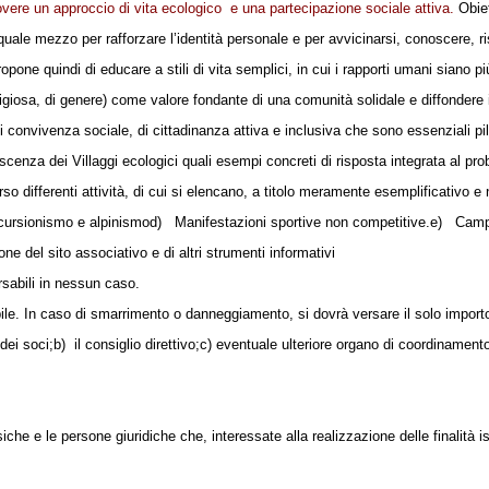
vere un approccio di vita ecologico
e una partecipazione sociale attiva.
Obie
uale mezzo per rafforzare l’identità personale e per avvicinarsi, conoscere, ris
pone quindi di educare a stili di vita semplici, in cui i rapporti umani siano più
religiosa, di genere) come valore fondante di una comunità solidale e diffondere 
 convivenza sociale, di cittadinanza attiva e inclusiva che sono essenziali pi
cenza dei Villaggi ecologici quali esempi concreti di risposta integrata al pr
erso differenti attività, di cui si elencano, a titolo meramente esemplificativo e
scursionismo e alpinismo
d)
Manifestazioni sportive non competitive.
e)
Campi
ne del sito associativo e di altri strumenti informativi
rsabili in nessun caso.
bile. In caso di smarrimento o danneggiamento, si dovrà versare il solo importo
dei soci;
b)
il consiglio direttivo;
c) eventuale ulteriore organo di coordinamen
che e le persone giuridiche che, interessate alla realizzazione delle finalità ist