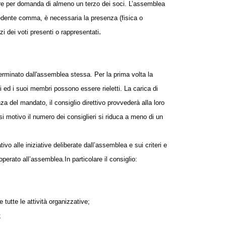
pure per domanda di almeno un terzo dei soci. L’assemblea
recedente comma, è necessaria la presenza (fisica o
.
i dei voti presenti o rappresentati
erminato dall'assemblea stessa. Per la prima volta la
i ed i suoi membri possono essere rieletti. La carica di
za del mandato, il consiglio direttivo provvederà alla loro
i motivo il numero dei consiglieri si riduca a meno di un
ivo alle iniziative deliberate dall’assemblea e sui criteri e
 operato all’assemblea.
In particolare il consiglio:
 tutte le attività organizzative;
;