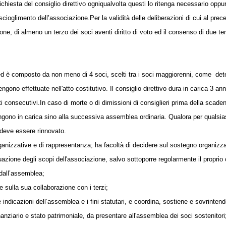
ichiesta del consiglio direttivo ogniqualvolta questi lo ritenga necessario op
 scioglimento dell’associazione.
Per la validità delle deliberazioni di cui al p
, di almeno un terzo dei soci aventi diritto di voto ed il consenso di due terz
a ed è composto da non meno di 4 soci, scelti tra i soci maggiorenni, come
det
no effettuate nell'atto costitutivo. Il consiglio direttivo dura in carica 3 ann
i consecutivi.
In caso di morte o di dimissioni di consiglieri prima della scaden
mangono in carica sino alla successiva assemblea ordinaria. Qualora per qualsias
e deve essere rinnovato.
organizzative e di rappresentanza; ha facoltà di decidere sul sostegno organizzat
tuazione degli scopi dell'associazione, salvo sottoporre regolarmente il proprio
 dall’assemblea;
 sulla sua collaborazione con i terzi;
 indicazioni dell’assemblea e i fini statutari, e coordina, sostiene e sovrintende
inanziario e stato patrimoniale, da presentare all'assemblea dei soci sostenitori