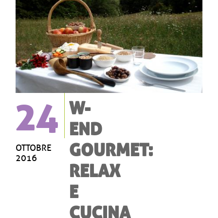
24
W-
END
GOURMET:
OTTOBRE
2016
RELAX
E
CUCINA