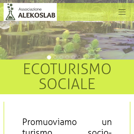
Salta al contenuto principale
Precedente
Succes
ECOTURISMO
SOCIALE
Promuoviamo un
turismo socio-