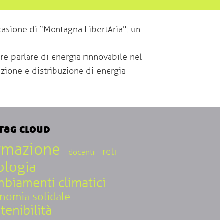
casione di “Montagna LibertAria": un
ore parlare di energia rinnovabile nel
duzione e distribuzione di energia
tag cloud
rmazione
reti
docenti
ologia
biamenti climatici
nomia solidale
tenibilità