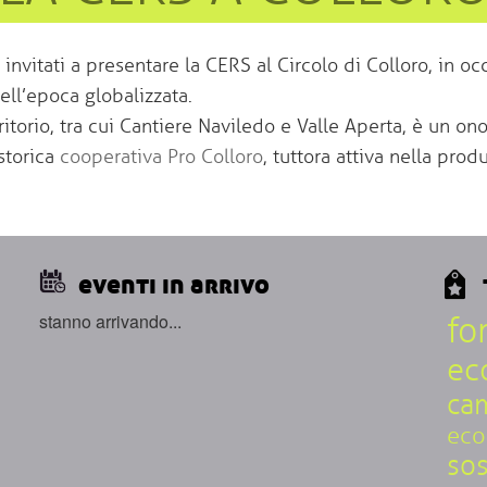
itati a presentare la CERS al Circolo di Colloro, in oc
ell’epoca globalizzata.
ritorio, tra cui Cantiere Naviledo e Valle Aperta, è un on
 storica
cooperativa Pro Colloro
, tuttora attiva nella pro
eventi in arrivo
stanno arrivando...
fo
ec
cam
a
eco
sos