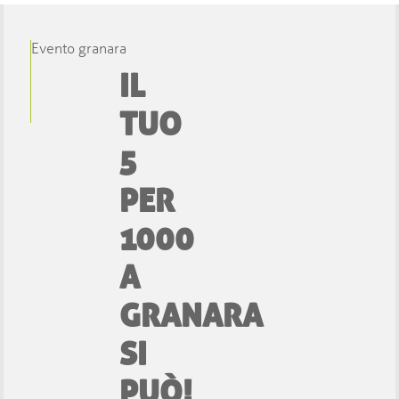
Evento granara
IL
TUO
5
PER
1000
A
GRANARA
SI
PUÒ!