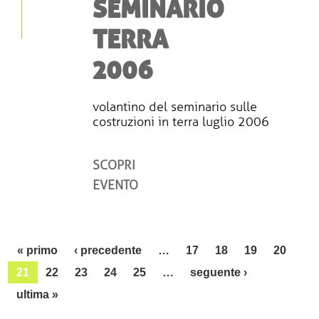
SEMINARIO
TERRA
2006
volantino del seminario sulle
costruzioni in terra luglio 2006
SCOPRI
EVENTO
Paginazione
Prima pagina
Pagina precedente
« primo
‹ precedente
…
17
18
19
20
Pagina succe
21
22
23
24
25
…
seguente ›
Ultima pagina
ultima »