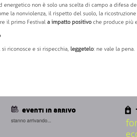
d energetico non è solo una scelta di campo a difesa del
ome la nonviolenza, il rispetto del suolo, la ricostruzione 
re il primo Festival
a impatto positivo
che produce più e
o
al si riconosce e si rispecchia,
leggetelo
: ne vale la pena.
eventi in arrivo
stanno arrivando...
fo
ec