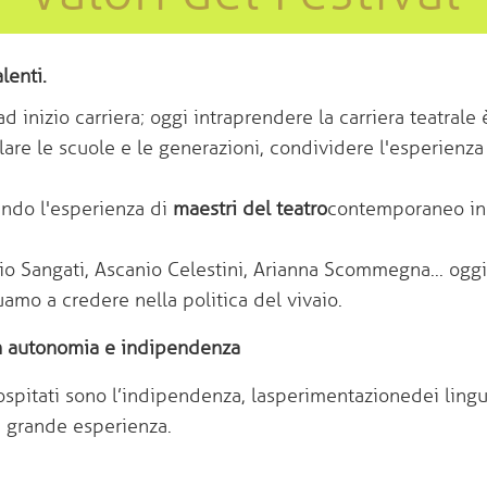
lenti.
d inizio carriera; oggi intraprendere la carriera teatrale 
re le scuole e le generazioni, condividere l'esperienza sc
ando l'esperienza di
m
aestri del teatro
contemporaneo in 
gio Sangati, Ascanio Celestini, Arianna Scommegna... ogg
nuamo a credere nella politica del vivaio.
in autonomia e indipendenza
spitati sono l’indipendenza, la sperimentazione dei linguag
a grande esperienza.