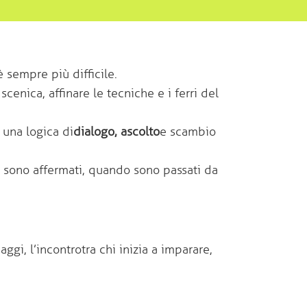
è sempre più difficile.
enica, affinare le tecniche e i ferri del
una logica di
dialogo, ascolto
e scambio
i sono affermati, quando sono passati da
gi, l’incontro tra chi inizia a imparare,